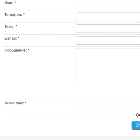
Имя:
*
Телефон:
*
Тема:
*
E-mail:
*
Сообщение:
*
Антиспам:
*
*
Об