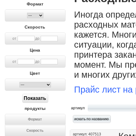
Формат
Иногда опреде
расходных мат
Скорость
кажется. Мног
от
до
ситуации, ког
Цена
принтера зака
от
до
момент. Мы пр
и многих друг
Цвет
Прайс лист на
продукты
артикул
Формат
Скорость
артикул: 407513