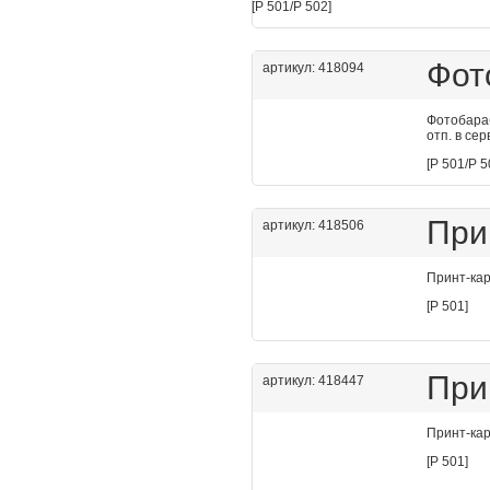
[P 501/P 502]
Фот
артикул: 418094
Фотобараб
отп. в се
[P 501/P 5
При
артикул: 418506
Принт-кар
[P 501]
При
артикул: 418447
Принт-кар
[P 501]