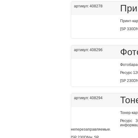
При
артикул: 408278
Принт-кар
[SP 330DN
Фот
артикул: 408296
Фотобараб
Ресурс 12
[SP 230D
Тон
артикул: 408294
Тонер-кар
Ресурс 
инфор
неперезаправляемые.
[SP 230DNw, SP...